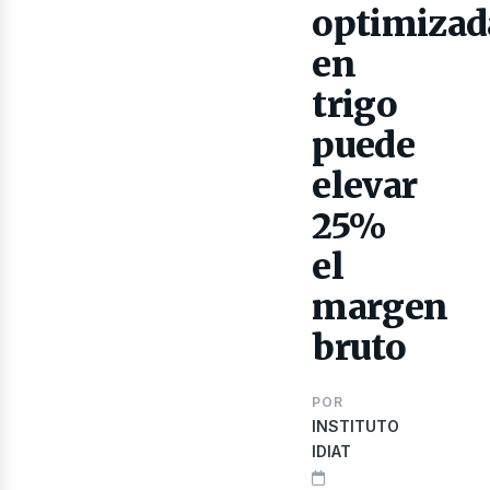
optimizad
en
trigo
puede
elevar
25%
el
ibro
margen
bruto
POR
INSTITUTO
IDIAT