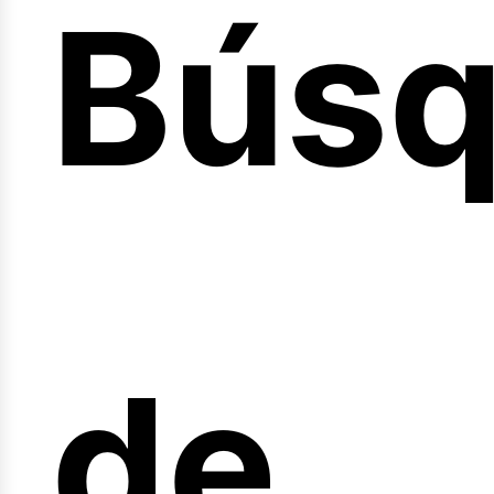
Bús
nicio
de