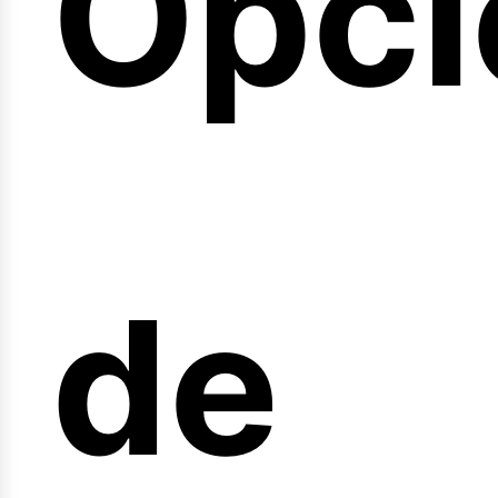
Opci
arre
de