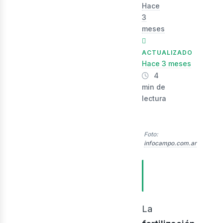
Hace
3
meses
ACTUALIZADO
Hace 3 meses
4
min de
lectura
evis
Foto:
infocampo.com.ar
TABLA DE
CONTENIDOS
La