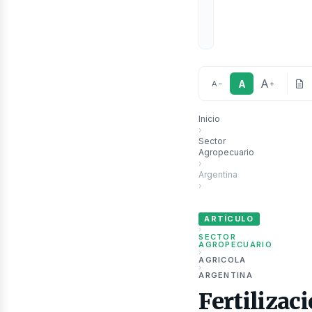
A
A
A
−
+
Inicio
›
Sector
Agropecuario
›
ubli
Argentina
›
Fertilización optimizada e
ARTÍCULO
›
SECTOR
AGROPECUARIO
›
AGRICOLA
›
ARGENTINA
Fertilizac