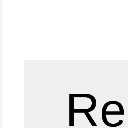
ervi
Re