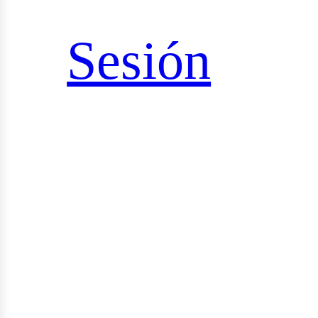
sultorías
Sesión
udios
yectos