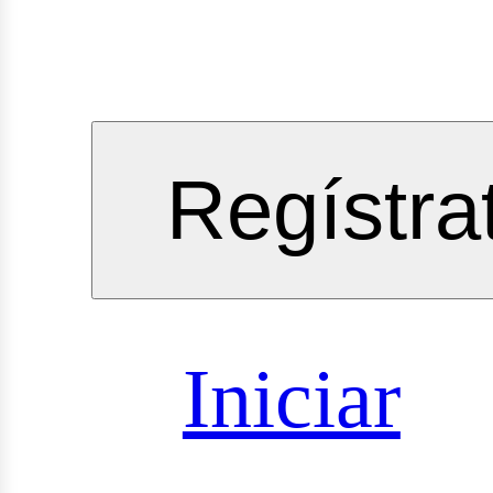
gineeri
Regístra
vicios
Iniciar