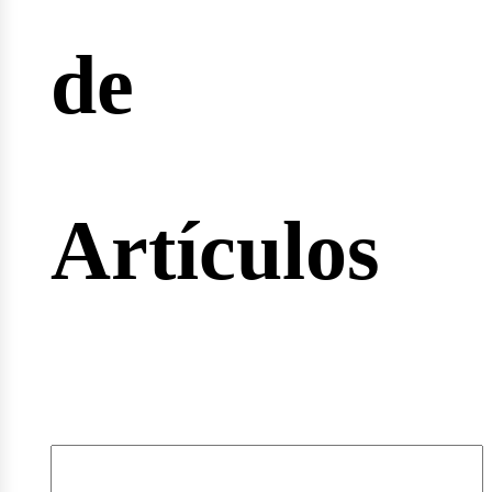
de
rtas
Artículos
leos