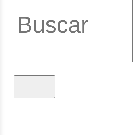
brary_b
gramas