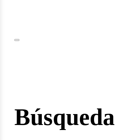
iciar
sión
Búsqueda
io