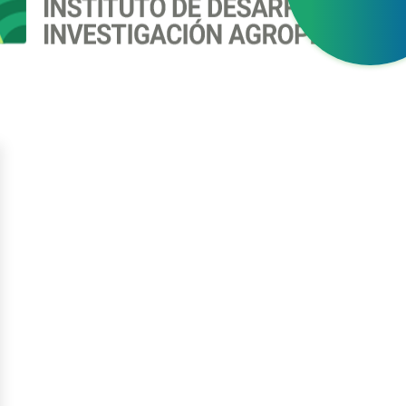
gístrate