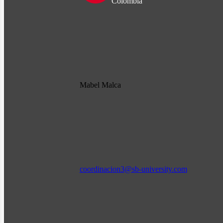
Colombia
Mabel Malca
coordinacion3@sb-university.com