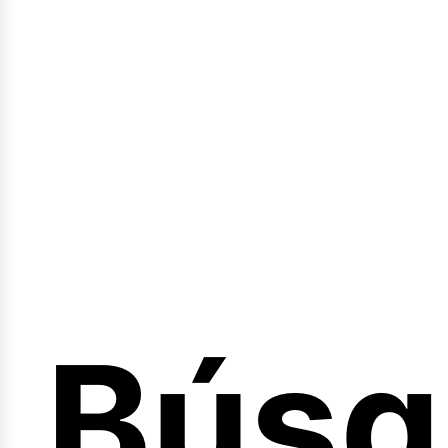
Sesió
Búsq