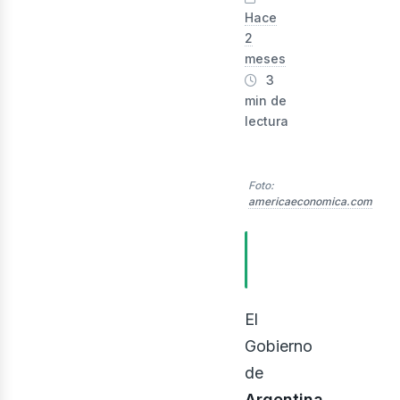
Hace
2
meses
3
min de
lectura
Foto:
americaeconomica.com
evis
TABLA DE
CONTENIDOS
El
Gobierno
de
Argentina