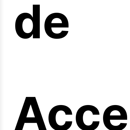
arre
de
Acce