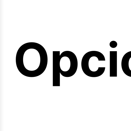
emin
Opci