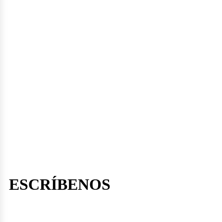
ticle
licaciones
ESCRÍBENOS