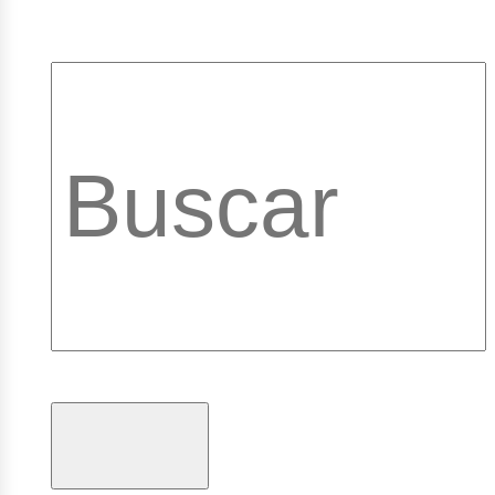
pleos
brary_