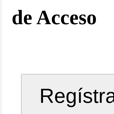
reras
de Acceso
gineer
Regístr
vicios