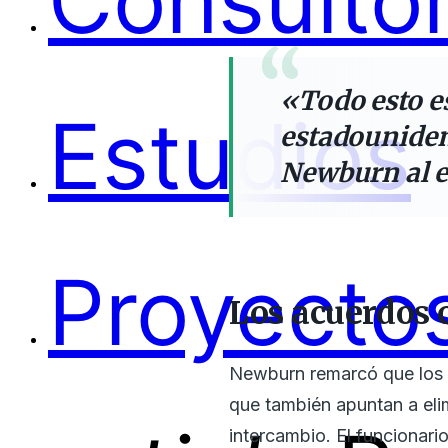
Consultor
«Todo esto es
Estudios
estadouniden
Newburn al ex
Proyectos
Los acuerdos 
Newburn remarcó que lo
que también apuntan a elim
intercambio. El funcionari