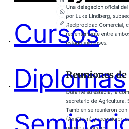
Una delegación oficial de
por Luke Lindberg, subsec
Cursos
Reciprocidad Comercial, c
recientemente entre ambo
estadounidenses.
Diplomas
Reuniones de 
Durante su estadía, la co
secretario de Agricultura,
También se reunieron con
Seminari
(AmCham) y recorrieron s
góndolas locales.