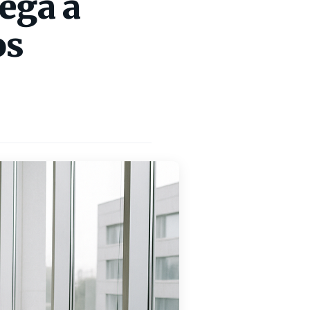
ega a
os