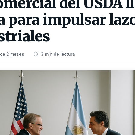
mercial del USDA ll
 para impulsar laz
triales
ce 2 meses
3 min de lectura
·