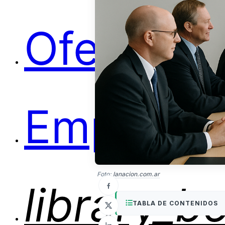
Ofertas
Empleos
Foto:
lanacion.com.ar
library_b
TABLA DE CONTENIDOS