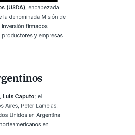
os (USDA)
, encabezada
de la denominada Misión de
 inversión firmados
a productores y empresas
rgentinos
a,
Luis Caputo
; el
os Aires, Peter Lamelas.
dos Unidos en Argentina
 norteamericanos en