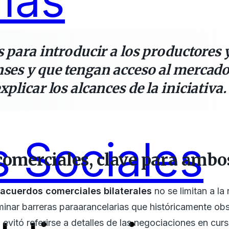
ías
 para introducir a los productores
ses y que tengan acceso al mercado
plicar los alcances de la iniciativa.
 Sociales
comerciales, clave para ambo
s
acuerdos comerciales bilaterales
no se limitan a la
inar barreras paraarancelarias que históricamente obs
o evitó referirse a detalles de las negociaciones en c