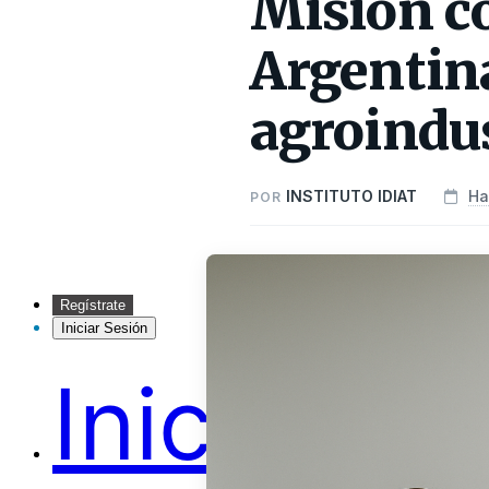
Misión co
Argentina
agroindus
INSTITUTO IDIAT
Ha
POR
Regístrate
Iniciar Sesión
Inicio