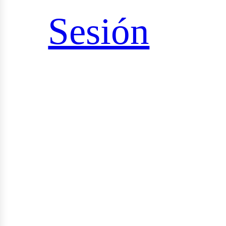
Sesión
udios
yectos