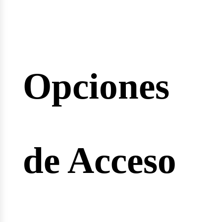
inarios
Opciones
reras
de Acceso
gineeri