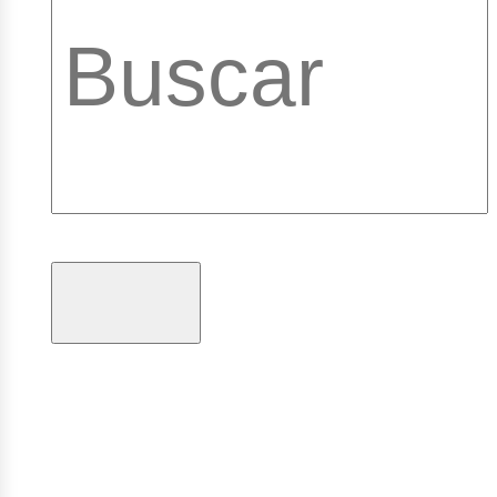
brary_b
gramas