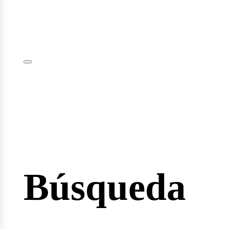
iciar
sión
Búsqueda
io