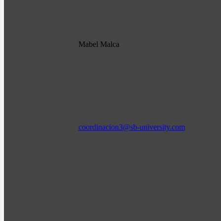
Mabel Malca
coordinacion3@sb-university.com