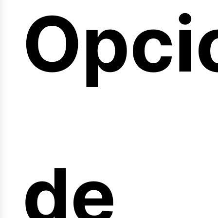
Opci
arre
de