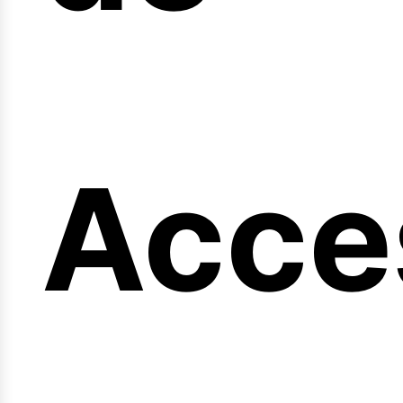
ng
Acce