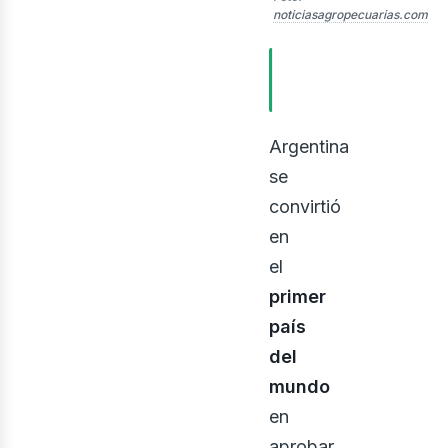
noticiasagropecuarias.com
evis
TABLA DE
CONTENIDOS
Argentina
se
convirtió
en
el
primer
país
del
mundo
en
aprobar