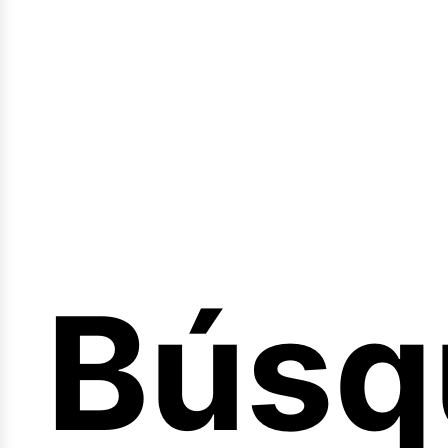
Sesió
Búsq