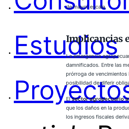
Consultor
de mayor escala.
Estudios
Implicancias 
La emergencia agropecuari
damnificados. Entre las m
prórroga de vencimientos i
Proyectos
posibilidad de diferir obli
El
sector agropecuario a
que los daños en la produ
los ingresos fiscales der