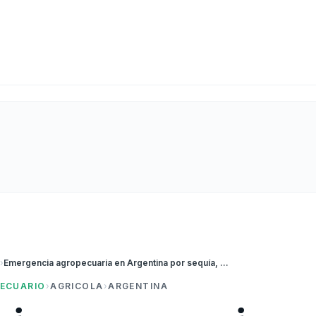
a
›
Emergencia agropecuaria en Argentina por sequía, heladas y granizo
ECUARIO
›
AGRICOLA
›
ARGENTINA