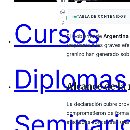
TABLA DE CONTENIDOS
Cursos
El Gobierno de
Argentina
respuesta a los graves efe
granizo han generado sobre
Diplomas
Alcance de la
La declaración cubre prov
Seminari
comprometieron de forma s
afectadas concentran una 