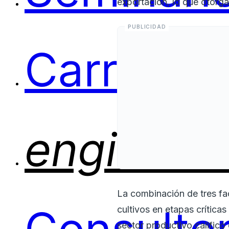
exportación, lo que otorg
Carreras
engineer
La combinación de tres fa
cultivos en etapas crítica
sector productivo calific