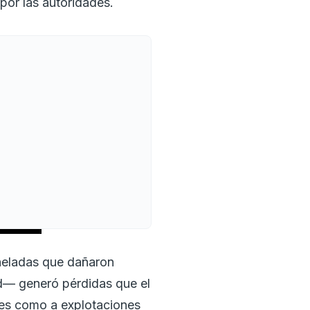
por las autoridades.
os
heladas que dañaron
dad— generó pérdidas que el
res como a explotaciones