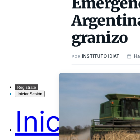
Emergenc
Argentina
granizo
INSTITUTO IDIAT
Ha
POR
Regístrate
Iniciar Sesión
Inicio