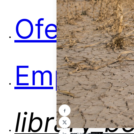
Ofertas
Empleos
library_b
Foto:
americaeconomica.com