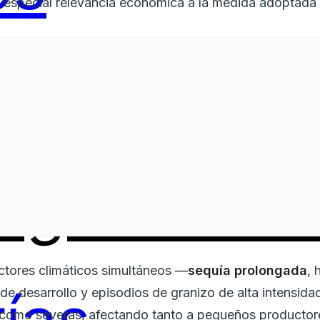
a especial relevancia económica a la medida adoptada 
ing
Servici
ctores climáticos simultáneos —
sequía prolongada
, 
s de desarrollo y episodios de granizo de alta intensi
ó como severas, afectando tanto a pequeños producto