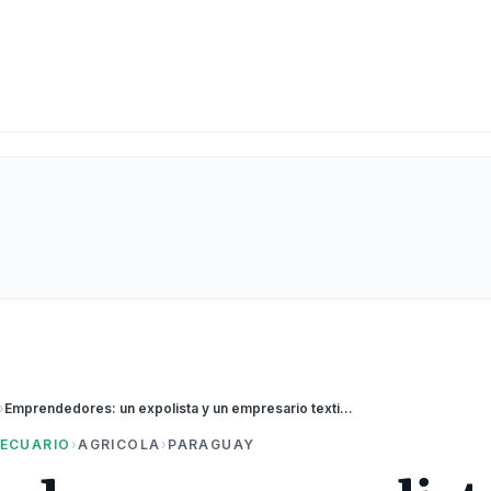
›
Emprendedores: un expolista y un empresario textil apostaron por Paraguay e instalaron una planta de fertilizantes líquidos
ECUARIO
›
AGRICOLA
›
PARAGUAY