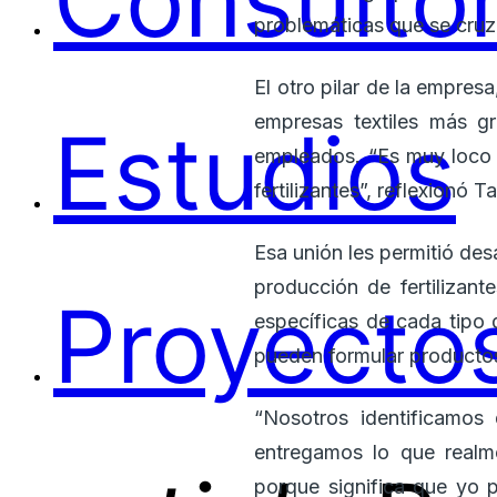
Consultor
problemáticas que se cruz
El otro pilar de la empresa
empresas textiles más g
Estudios
empleados. “Es muy loco 
fertilizantes”, reflexionó T
Esa unión les permitió des
producción de fertilizan
Proyectos
específicas de cada tipo d
pueden formular productos
“Nosotros identificamos
entregamos lo que realm
porque significa que yo 