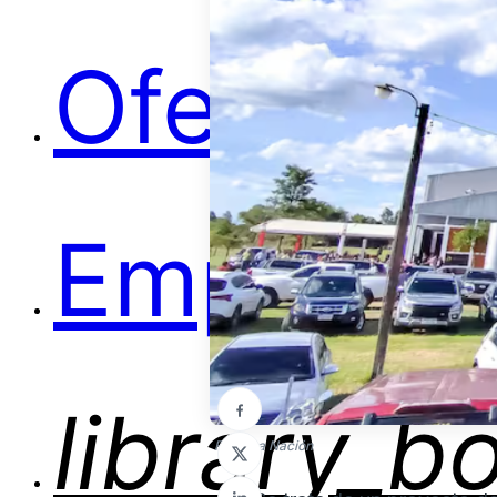
Ofertas
Empleos
library_b
Foto: La Nación