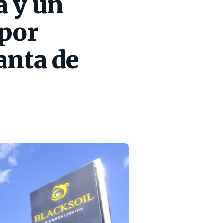
a y un
 por
anta de