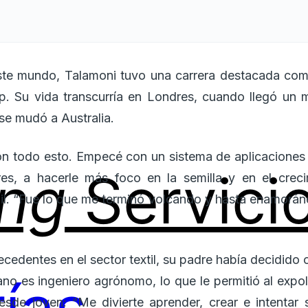
ste mundo, Talamoni tuvo una carrera destacada como 
ap. Su vida transcurría en Londres, cuando llegó u
 se mudó a Australia.
n todo esto. Empecé con un sistema de aplicaciones 
ing
Servici
ares, a hacerle más foco en la semilla y en el creci
il. “Fue lo que me terminó volcando y hasta enamorá
ntecedentes en el sector textil, su padre había decidid
 es ingeniero agrónomo, lo que le permitió al expol
sde joven: “Me divierte aprender, crear e intentar 