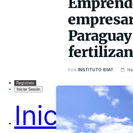
Emprende
empresari
Paraguay 
fertiliza
INSTITUTO IDIAT
Ha
POR
Regístrate
Iniciar Sesión
Inicio