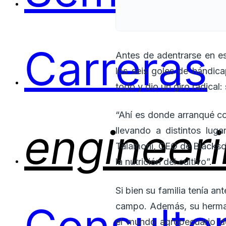
Carreras
Antes de adentrarse en e
los seis goles de hándic
todo y dio un giro radical:
“Ahí es donde arranqué co
engineer
llevando a distintos lug
Talamoni, CEO de Blackso
la nutrición del cultivo”.
Si bien su familia tenía a
campo. Además, su hermano
el mundo agropecuario de