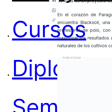
Se trata de un proyecto d
En el corazón de Paragu
Cursos
encuentra Blacksoil, una
profesional de polo, con
maximizar los resultados 
naturales de los cultivos c
Diplomas
Seminari