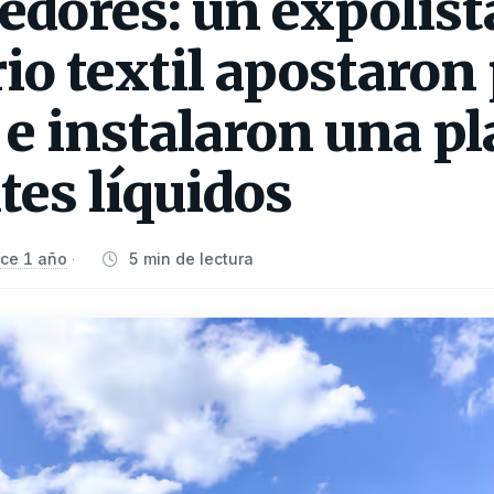
dores: un expolist
o textil apostaron
e instalaron una pl
ntes líquidos
ce 1 año
5 min de lectura
·