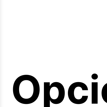
emin
Opci