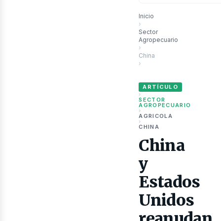
Inicio
›
Sector
Agropecuario
ubli
›
China
›
China y Estados Unidos rean
ARTÍCULO
›
SECTOR
AGROPECUARIO
›
AGRICOLA
›
CHINA
China
y
Estados
Unidos
reanudan