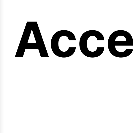
eng
Acce