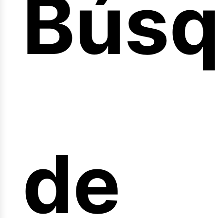
Bús
nicio
de