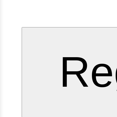
ervi
Re