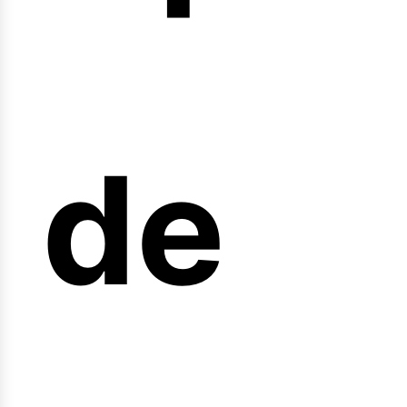
arre
de