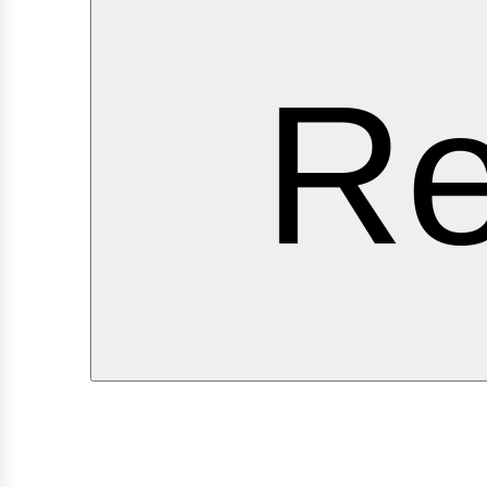
ervi
Re