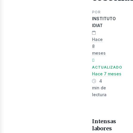
ibro
POR
INSTITUTO
IDIAT
Hace
8
meses
ACTUALIZADO
Hace 7 meses
4
min de
lectura
Intensas
labores