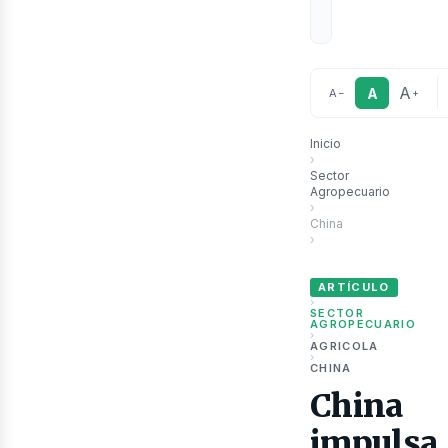
A
A
A
−
+
Inicio
›
Sector
Agropecuario
›
China
›
China impulsa su agro 
ubli
ARTÍCULO
›
SECTOR
AGROPECUARIO
›
AGRICOLA
›
CHINA
China
impulsa