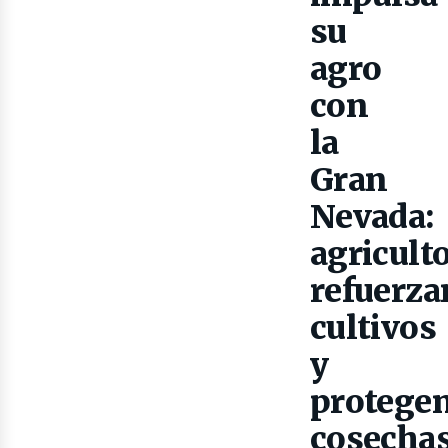
su
agro
con
la
Gran
Nevada:
agricult
refuerza
cultivos
y
protege
cosecha