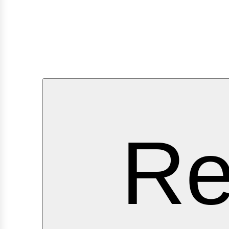
ervi
Re