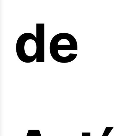
de
fert