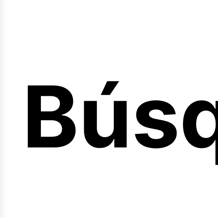
Bús
nicio