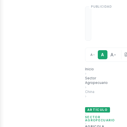
A
A
A
−
+
Inicio
›
Sector
Agropecuario
›
China
›
China impulsa su alianza 
ARTÍCULO
›
SECTOR
AGROPECUARIO
›
AGRICOLA