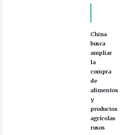
evis
TABLA DE
CONTENIDOS
China
busca
ampliar
la
compra
de
alimentos
y
productos
agrícolas
rusos