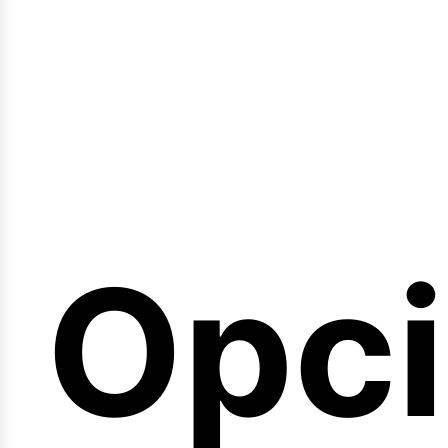
emi
Opc