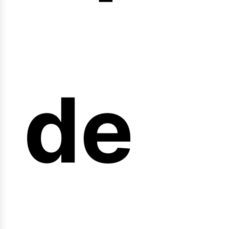
arre
de