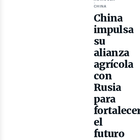
ubli
›
CHINA
China
impulsa
su
alianza
agrícola
con
Rusia
para
fortalece
el
futuro