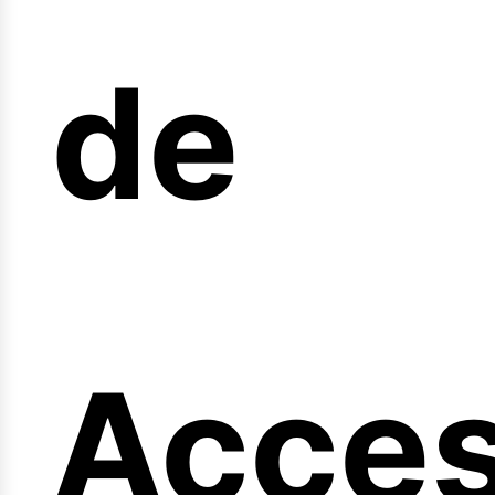
arrer
de
Acce