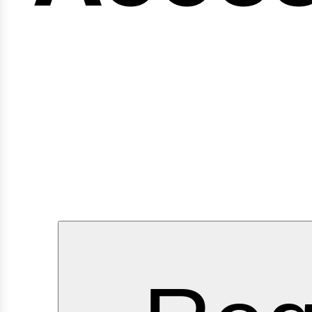
ngi
ervic