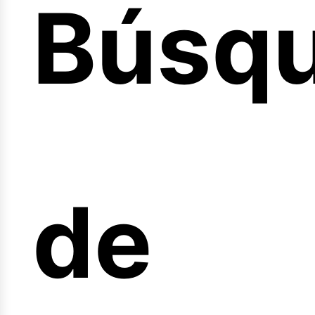
Búsq
icio
de