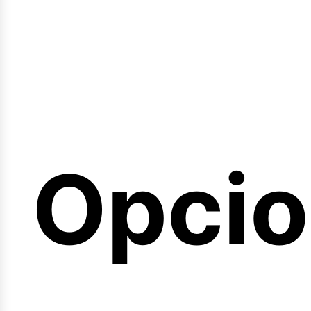
emina
Opci