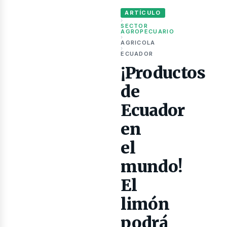
ARTÍCULO
›
SECTOR
AGROPECUARIO
›
AGRICOLA
›
ECUADOR
¡Productos
de
Ecuador
en
ibros
el
mundo!
El
limón
podrá