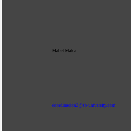
Mabel Malca
coordinacion3@sb-university.com