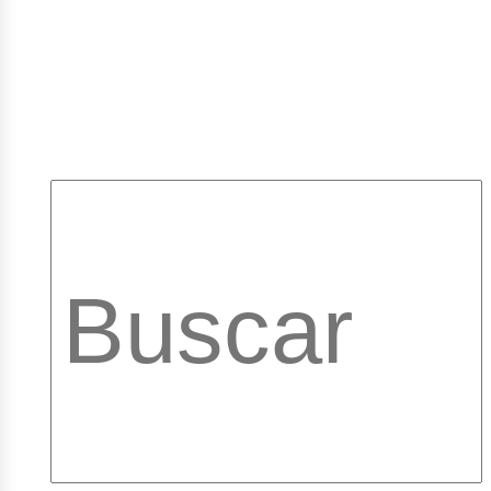
pleos
brary_