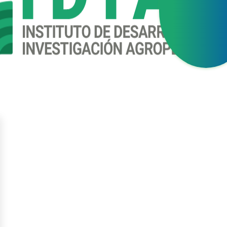
gístrate