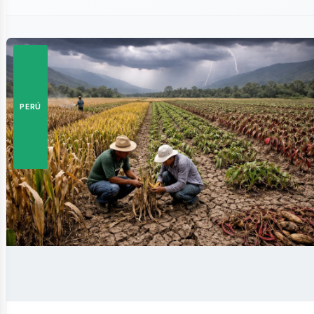
istas
PERÚ
siness