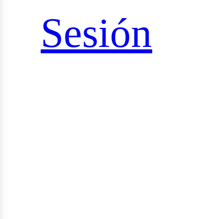
Sesión
udios
yectos