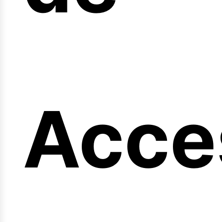
ng
Acce