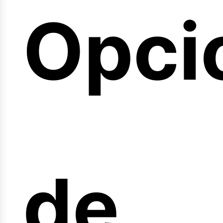
Opci
arre
de