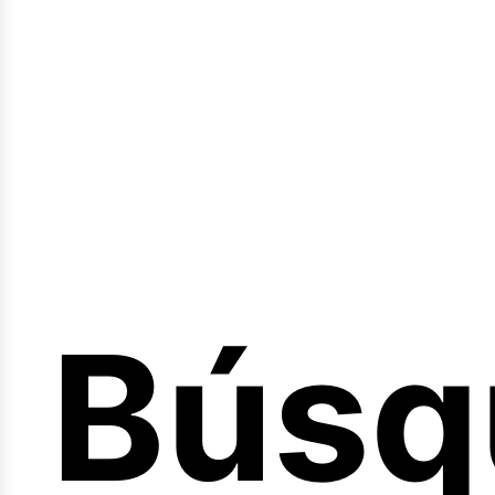
Sesió
Búsq