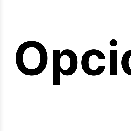
emin
Opci