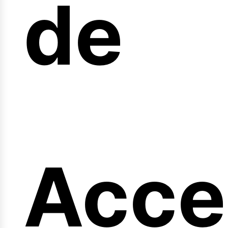
arre
de
Acce