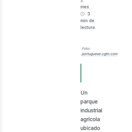
mes
3
min de
lectura
Foto:
portuguese.cgtn.com
evis
TABLA DE
CONTENIDOS
Un
parque
industrial
agrícola
ubicado