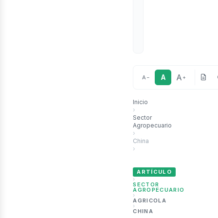
A
A
A
−
+
Inicio
›
Sector
Agropecuario
ubli
›
China
›
Invernaderos inteligentes tra
ARTÍCULO
›
SECTOR
AGROPECUARIO
›
AGRICOLA
›
CHINA