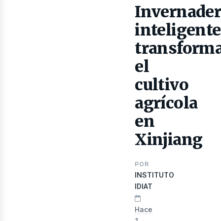
Invernade
inteligent
transform
el
cultivo
agrícola
en
ibro
Xinjiang
POR
INSTITUTO
IDIAT
Hace
1