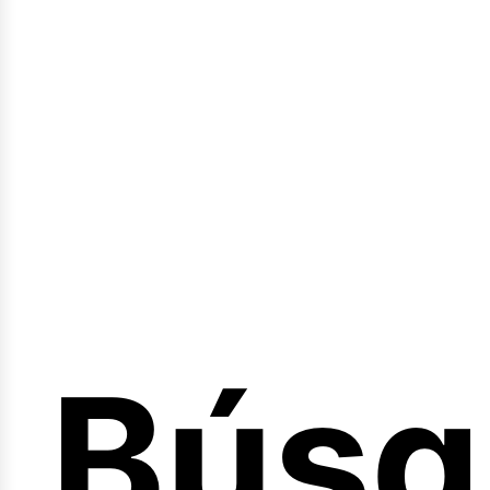
Sesió
Búsq