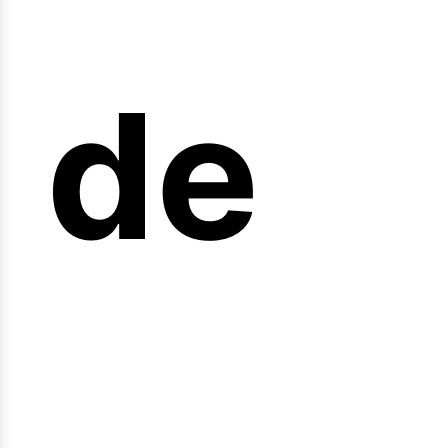
arre
de