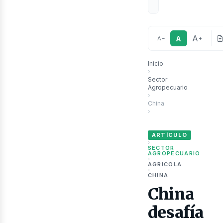
A
A
A
−
+
Inicio
›
Sector
Agropecuario
›
China
›
ubli
China desafía la desertif
ARTÍCULO
›
SECTOR
AGROPECUARIO
›
AGRICOLA
›
CHINA
China
desafía