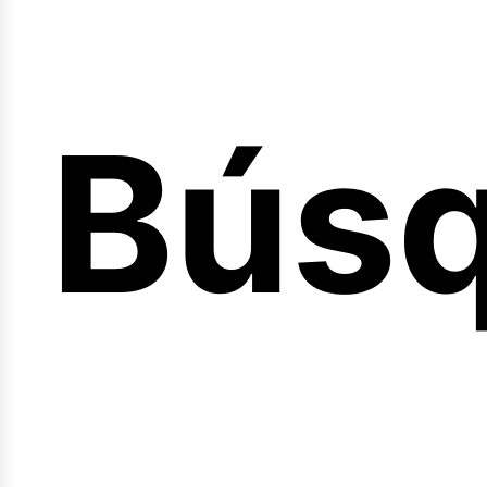
Bús
nicio