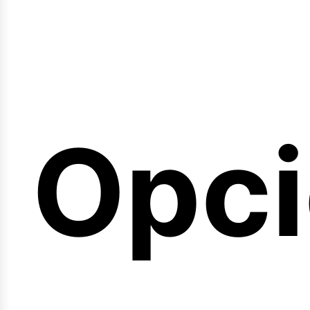
emin
Opc