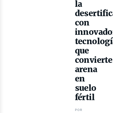
la
desertifi
con
innovado
tecnologí
que
convierte
ibro
arena
en
suelo
fértil
POR