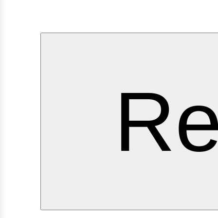
ervi
Re