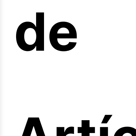
de
fert