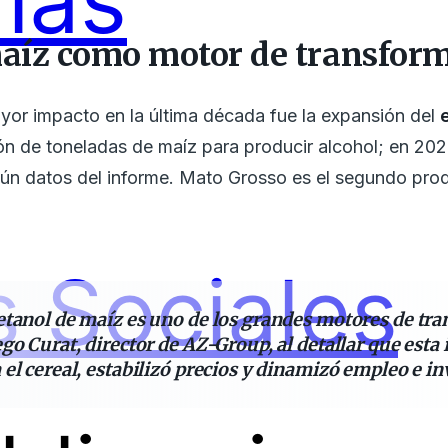
ías
maíz como motor de transfor
yor impacto en la última década fue la expansión del
lón de toneladas de maíz para producir alcohol; en 202
gún datos del informe. Mato Grosso es el segundo pro
 Sociales
etanol de maíz es uno de los grandes motores de tr
go Curat, director de AZ-Group, al detallar que esta
el cereal, estabilizó precios y dinamizó empleo e in