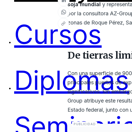
soja mundial
y representa
por la consultora AZ-Group
Cursos
zonas de Roque Pérez, Sal
De tierras li
Diplomas
Con una superficie de 900.
principales puertos de ex
significativos. Sin embarg
Group atribuye este resul
Estado federal, junto con 
Seminari