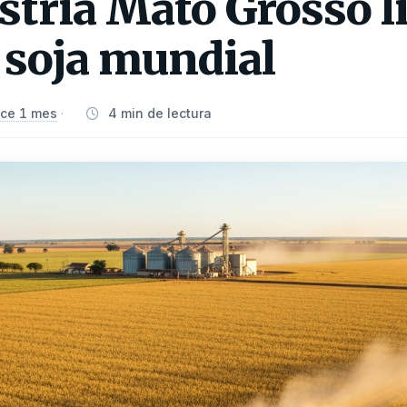
tria Mato Grosso li
 soja mundial
ce 1 mes
4 min de lectura
·