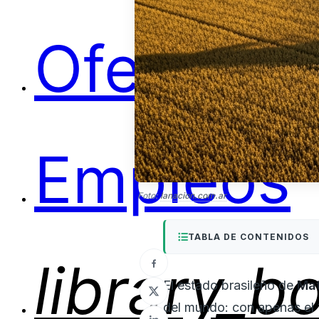
Ofertas
Empleos
Foto:
lanacion.com.ar
TABLA DE CONTENIDOS
library_b
El estado brasileño de
Mat
del mundo: con apenas el 1