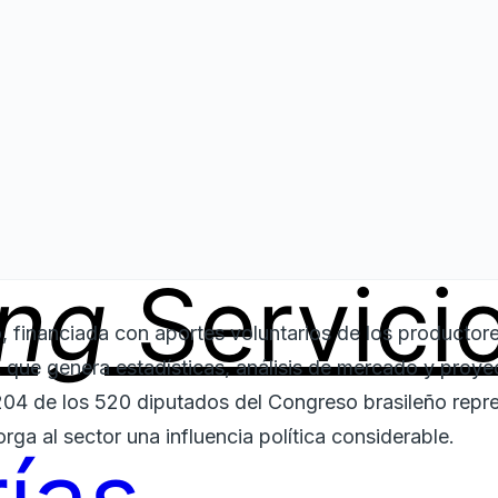
ing
Servici
, financiada con aportes voluntarios de los productor
ue genera estadísticas, análisis de mercado y proye
204 de los 520 diputados del Congreso brasileño repr
orga al sector una influencia política considerable.