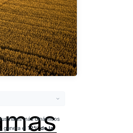
amas
dustriales más dinámicos
a, genera el
12% de la