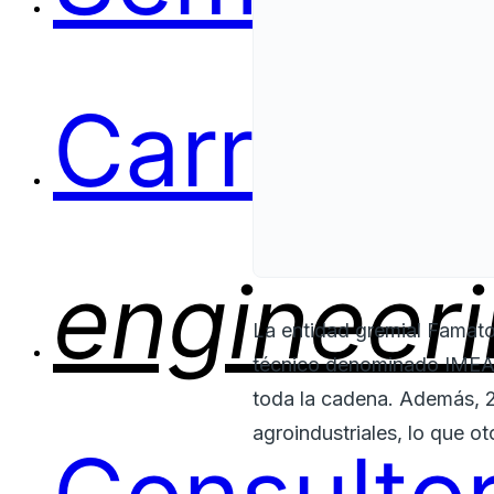
Carreras
engineer
La entidad gremial Famato
técnico denominado IMEA q
toda la cadena. Además, 
agroindustriales, lo que ot