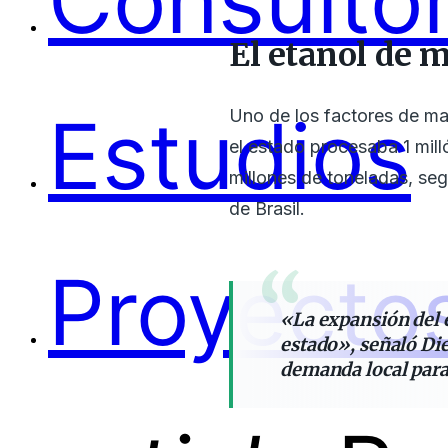
Consultor
El etanol de 
Estudios
Uno de los factores de ma
el estado procesaba 1 mil
millones de toneladas, se
de Brasil.
Proyectos
«La expansión del 
estado», señaló Die
demanda local para 