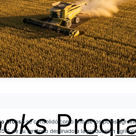
ooks
Progr
o Grosso
se consolidó como uno de los polos agroin
5% de su territorio destinado a la producción agrícol