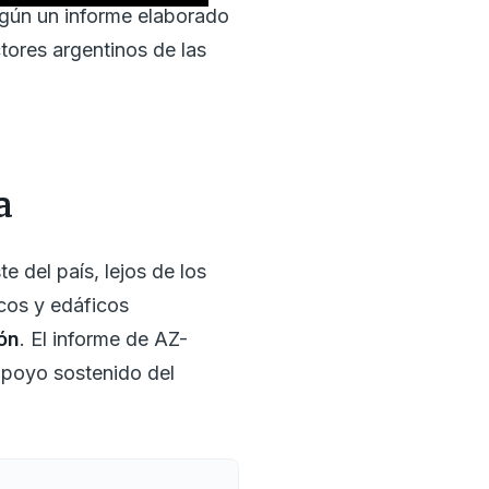
egún un informe elaborado
ctores argentinos de las
a
 del país, lejos de los
icos y edáficos
ón
. El informe de AZ-
apoyo sostenido del