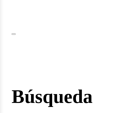
iciar
sión
Búsqueda
io