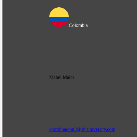
Colombia
Mabel Malca
coordinacion3@sb-university.com