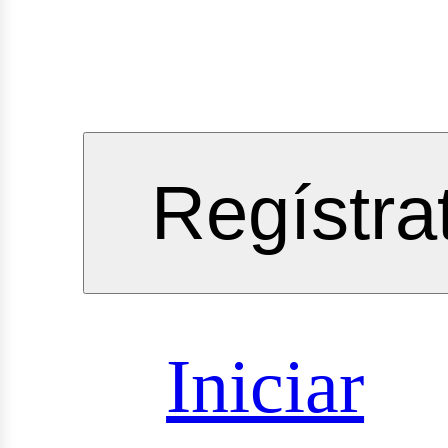
gineeri
Regístra
vicios
Iniciar