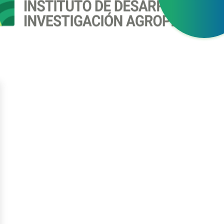
gístrate