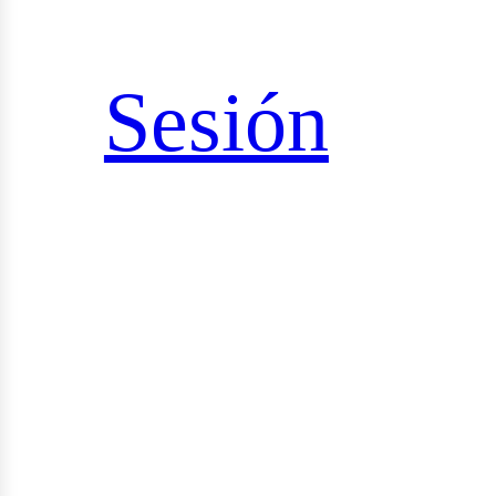
sultorías
Sesión
udios
yectos