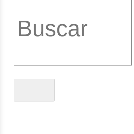
brary_b
gramas