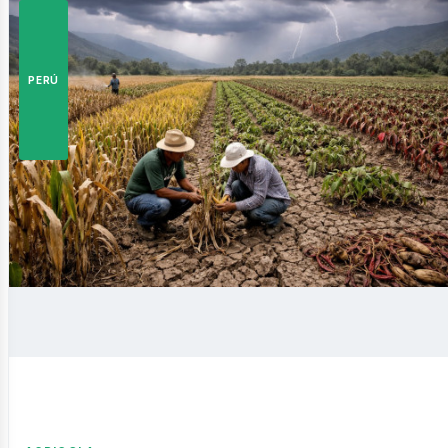
istas
PERÚ
siness