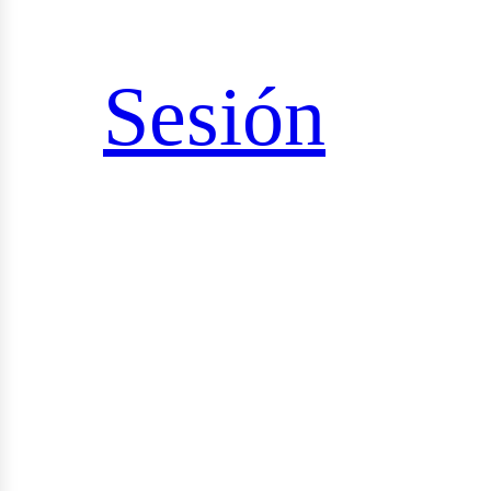
sultorías
Sesión
udios
yectos