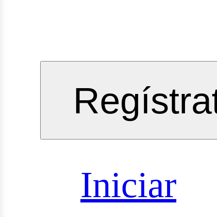
gineeri
Regístra
vicios
Iniciar