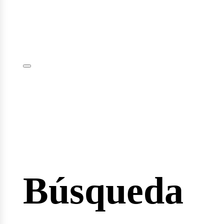
iciar
sión
Búsqueda
io