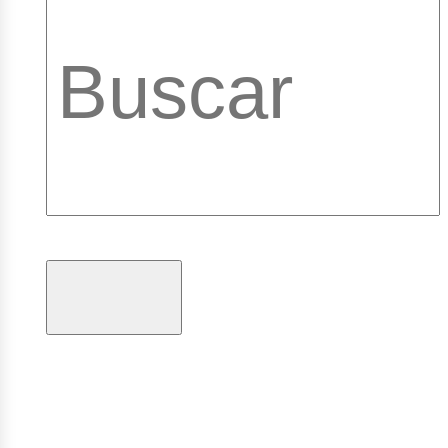
brary_b
gramas