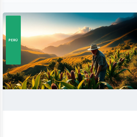
istas
PERÚ
siness