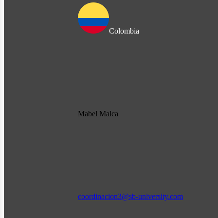
Colombia
Mabel Malca
coordinacion3@sb-university.com