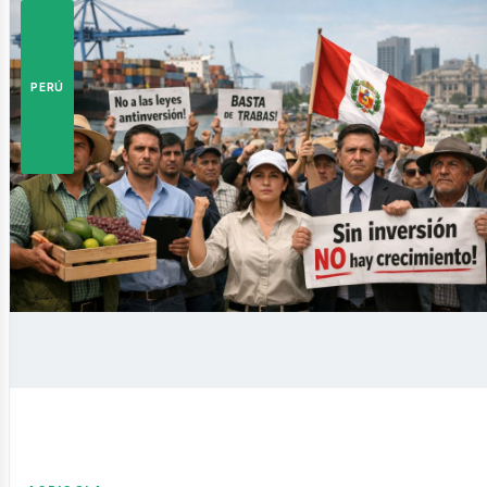
istas
PERÚ
siness