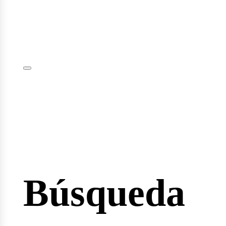
iciar
sión
Búsqueda
io