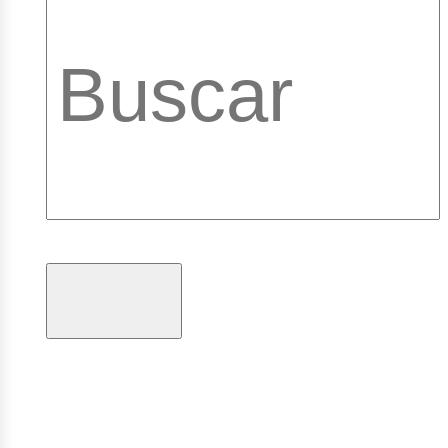
brary_b
gramas