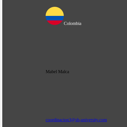
Colombia
Mabel Malca
coordinacion3@sb-university.com