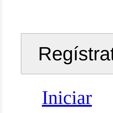
gineeri
Regístra
vicios
Iniciar