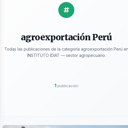
licaciones
agroexportación Perú
Todas las publicaciones de la categoría agroexportación Perú e
INSTITUTO IDIAT — sector agropecuario.
ros
1
publicación