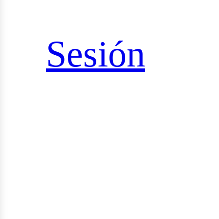
sultorías
Sesión
udios
yectos