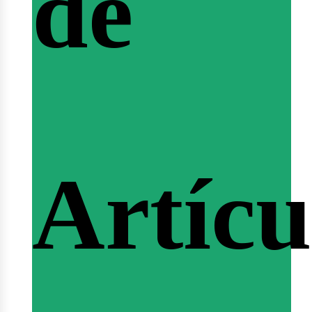
de
fertas
Artícu