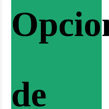
Opcio
arrera
de