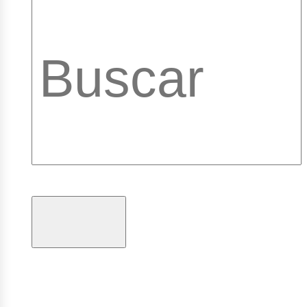
pleos
brary_
ogramas