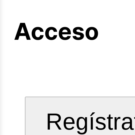
ginee
Acceso
vicios
Regístra