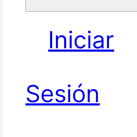
sultorías
Iniciar
udios
Sesión