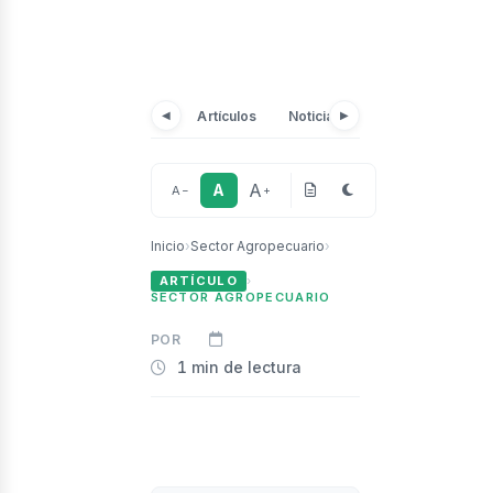
Noticias
Artículos
Noticias por país
◀
▶
licacion
A
A
A
−
+
Inicio
›
Sector Agropecuario
›
ARTÍCULO
›
SECTOR AGROPECUARIO
POR
1 min de lectura
ros