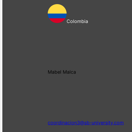
Colombia
Mabel Malca
coordinacion3@sb-university.com