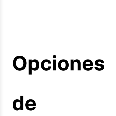
minarios
Opciones
reras
de