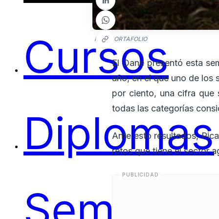
Cursos
Foto: PORTAFOLIO
El Dane presentó esta sem
año, en el que uno de los
por ciento, una cifra que
todas las categorías cons
Diplomas
Ante esto resultados, Rica
retos que tiene el sector 
Seminari