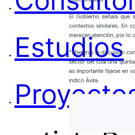
Consultor
El Gobierno señala que 
contextos similares. En c
Estudios
merecen atención, por lo c
"Mientras la discusión co
sector del cual una quint
es importante fijarse en v
indicó Ávila.
Proyectos