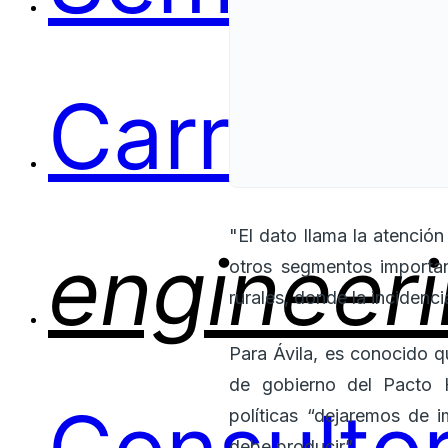
Carreras
"El dato llama la atenció
engineer
otros segmentos importan
rurales, donde la inciden
Para Ávila, es conocido q
de gobierno del Pacto H
políticas “dejaremos de 
debe producir”.