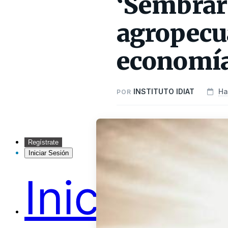
‘Sembrar 
agropecua
economí
INSTITUTO IDIAT
Ha
POR
Regístrate
Iniciar Sesión
Inicio