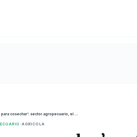
‘Sembrar para cosechar’: sector agropecuario, el más destacado de la economía
ECUARIO
›
AGRICOLA