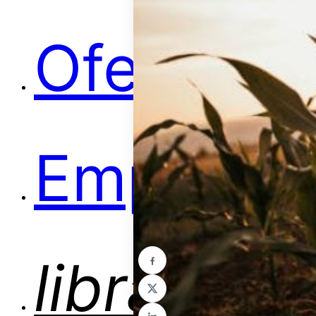
Ofertas
Empleos
library_b