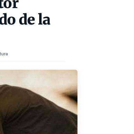
tor
do de la
tura