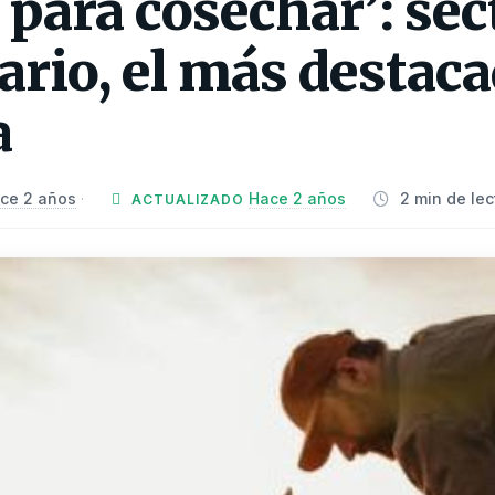
para cosechar’: sec
rio, el más destaca
a
ce 2 años
Hace 2 años
2 min de lec
·
ACTUALIZADO