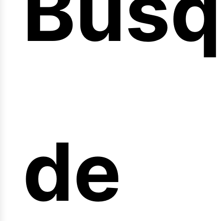
Búsq
nicio
de