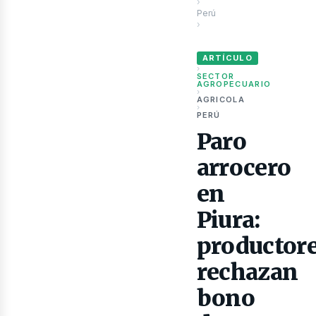
ubli
›
Perú
›
Paro arrocero en Piura: pro
ARTÍCULO
›
SECTOR
AGROPECUARIO
›
AGRICOLA
›
PERÚ
Paro
arrocero
en
Piura:
productor
rechazan
bono