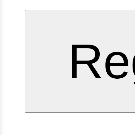
ervi
Re