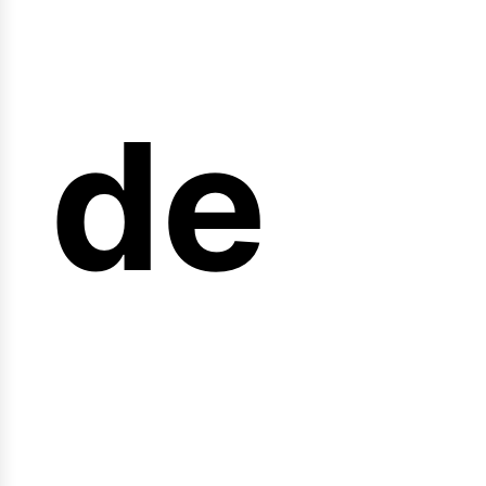
arre
de