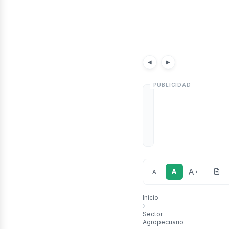
rti
Noticias
Artículo
◀
▶
A
A
A
−
+
Inicio
›
Sector
Agropecuario