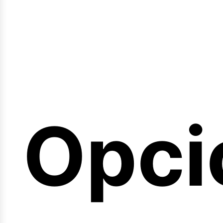
emin
Opci