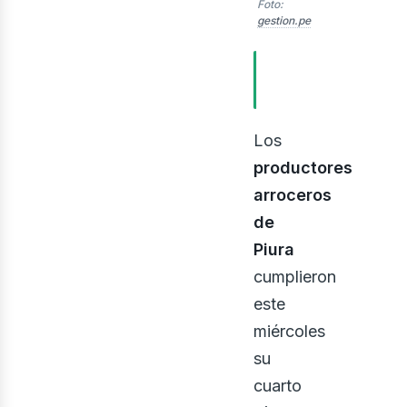
evis
Foto:
gestion.pe
TABLA DE
CONTENIDOS
Los
productores
arroceros
de
Piura
cumplieron
este
miércoles
su
cuarto