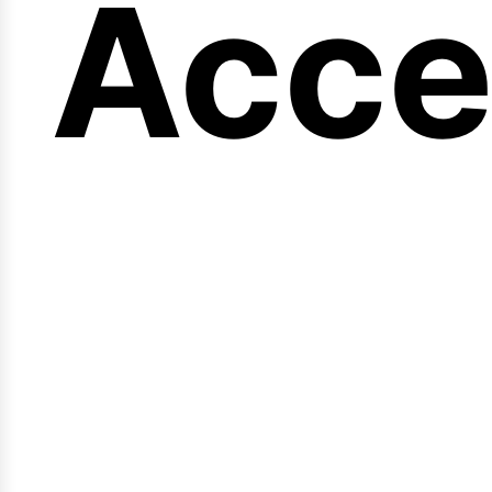
eng
Acce