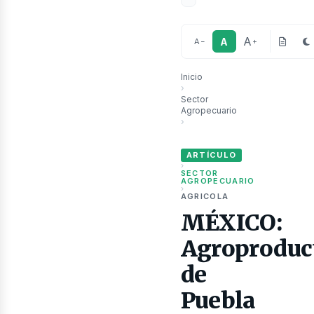
A
A
A
−
+
Inicio
›
ublic
Sector
Agropecuario
›
MÉXICO: Agroproductos de Puebl
ARTÍCULO
›
SECTOR
AGROPECUARIO
›
AGRICOLA
MÉXICO:
Agroproduc
de
Puebla