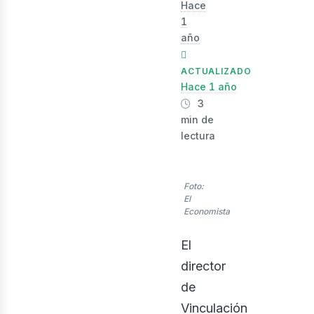
Hace
1
evist
año
ACTUALIZADO
Hace 1 año
3
min de
lectura
Foto:
El
Economista
El
director
de
Vinculación