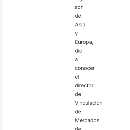
son
de
Asia
y
Europa,
dio
a
conocer
el
director
de
Vinculación
de
Mercados
de