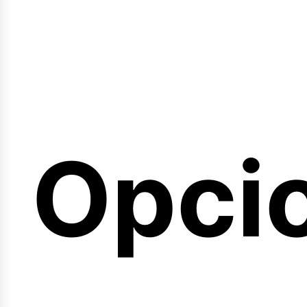
emin
Opci