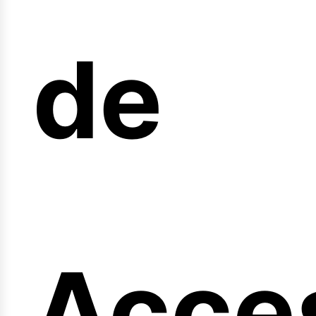
arre
de
Acce