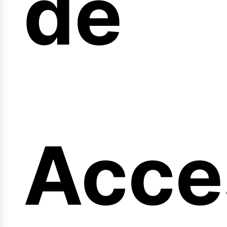
de
eng
Acce