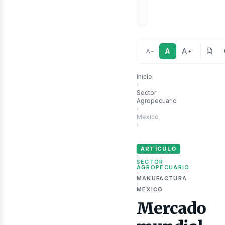
A
A
A
−
+
Inicio
›
Sector
Agropecuario
ubli
›
Mexico
›
Mercado mundial del té alca
ARTÍCULO
›
SECTOR
AGROPECUARIO
›
MANUFACTURA
›
MEXICO
Mercado