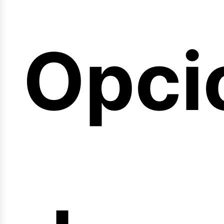
emin
Opci
arre