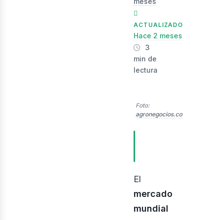
meses
ACTUALIZADO
Hace 2 meses
3
min de
lectura
evis
Foto:
agronegocios.co
TABLA DE
CONTENIDOS
El
mercado
mundial