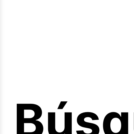
Sesió
Búsq