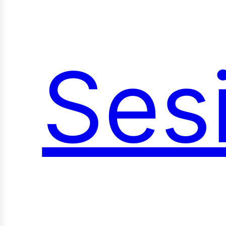
Ses
stu