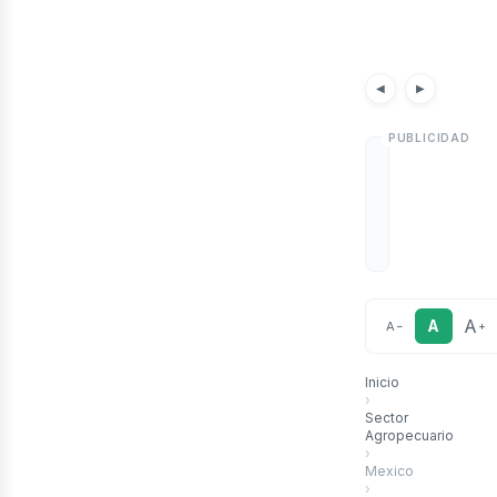
art
Noticias
Artículos
Noticias por
◀
▶
A
A
A
−
+
Inicio
›
Sector
Agropecuario
›
Mexico
›