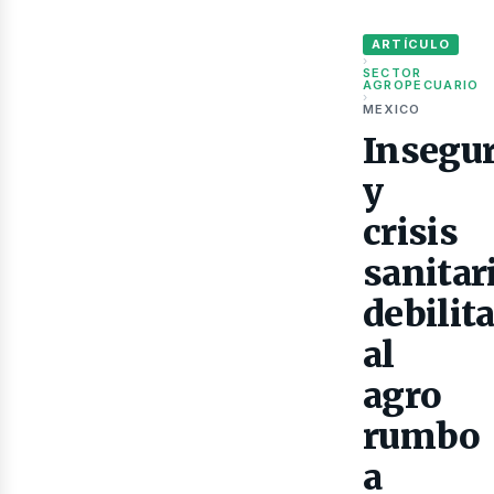
Inseguridad y crisis
ARTÍCULO
›
ubl
SECTOR
AGROPECUARIO
›
MEXICO
Insegu
y
crisis
sanitar
debilit
al
agro
rumbo
a