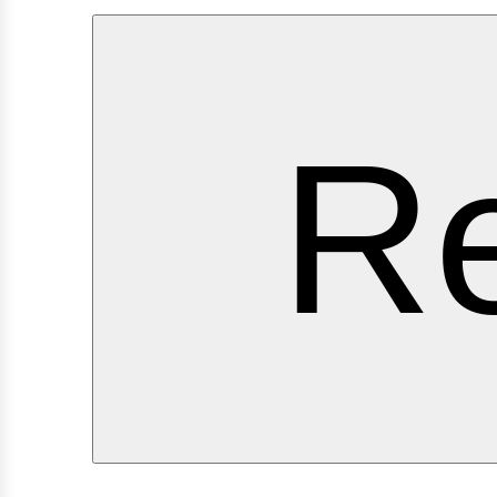
erv
Re