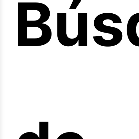
Bús
nici