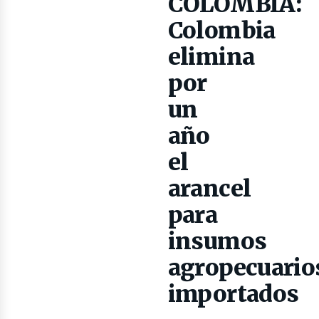
COLOMBIA:
Colombia
elimina
por
un
ibros
año
el
arancel
para
insumos
agropecuario
importados