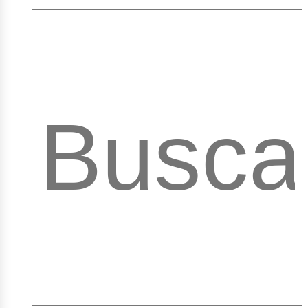
mple
ibr