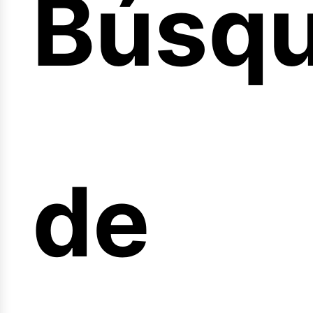
Búsq
icio
de