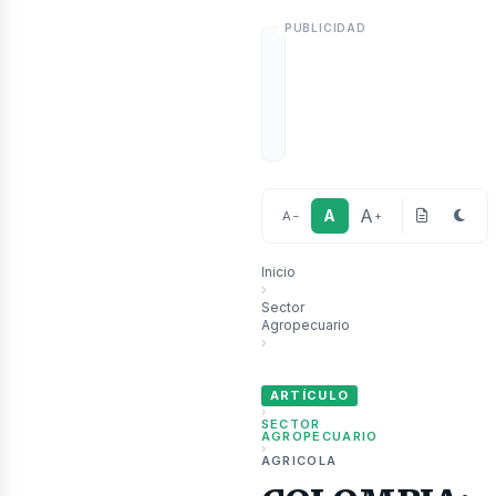
A
A
A
−
+
ublic
Inicio
›
Sector
Agropecuario
›
COLOMBIA: Colombia elimina por un
ARTÍCULO
›
SECTOR
AGROPECUARIO
›
AGRICOLA