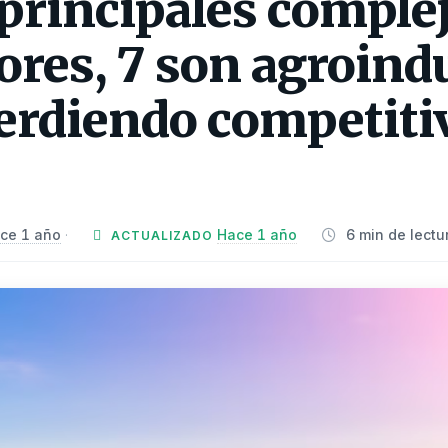
 principales comple
res, 7 son agroindu
erdiendo competiti
ce 1 año
Hace 1 año
6 min de lectu
·
ACTUALIZADO