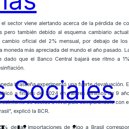
ías
l sector viene alertando acerca de la pérdida de co
les pero también debido al esquema cambiario actu
e cambio oficial del 2% mensual, por debajo de los n
la moneda más apreciada del mundo el año pasado. La
e dado que el Banco Central bajará ese ritmo a 1%
sinflación.
 Sociales
neda brasileña experimentó una fuerte devaluación. E
 ubicó a finales del 2024 en valores mínimos de 9 año
arecimiento de costos a nivel país comparándolo con el
asil”, explicó la BCR.
% de las importaciones de trigo a Brasil correspo