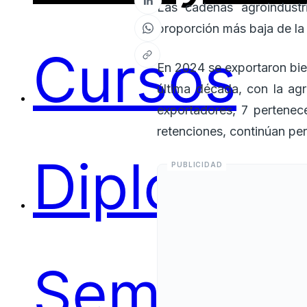
Las cadenas agroindustr
proporción más baja de l
Cursos
En 2024 se exportaron bie
última década, con la agr
exportadores, 7 pertenec
retenciones, continúan per
Diplomas
Seminari