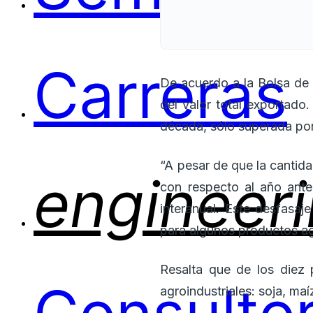
Carreras
De acuerdo a la Bolsa de
del valor total exportado
década, sólo superada por
“A pesar de que la cantid
engineer
con respecto al año ant
interanual. Este desfasaj
para algunos productos ag
Resalta que de los diez 
agroindustriales: soja, maí