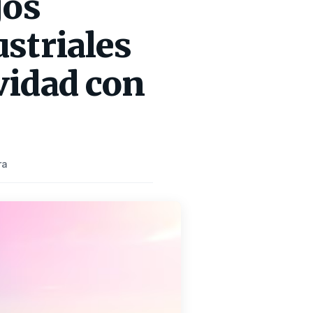
jos
striales
vidad con
ra