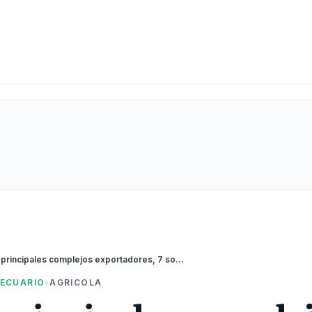
De los 10 principales complejos exportadores, 7 son agroindustriales y están perdiendo competitividad con Brasil
ECUARIO
›
AGRICOLA