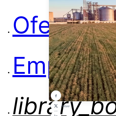
Ofertas
Empleos
library_b
Foto: infobae