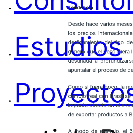
Consultor
Tendencia
Desde hace varios meses e
los precios internaciona
Estudios
deslizamiento del tipo d
generó que el peso fuera 
destinada a profundizars
apuntalar el proceso de de
Proyectos
Como si fuera poco, la mo
cambio real con Brasil se
impacto directo en el enc
de exportar productos a Br
A modo de ejemplo, el 65