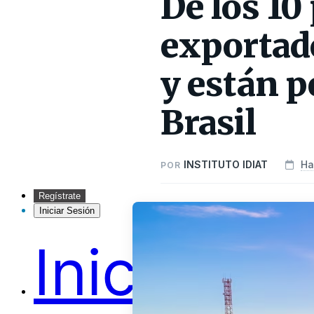
De los 10
exportado
y están p
Brasil
INSTITUTO IDIAT
Ha
POR
Regístrate
Iniciar Sesión
Inicio