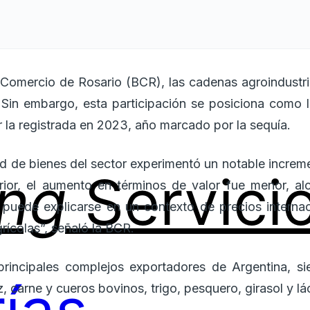
 Comercio de Rosario (BCR), las cadenas agroindustri
. Sin embargo, esta participación se posiciona como
 la registrada en 2023, año marcado por la sequía.
ad de bienes del sector experimentó un notable incre
ing
Servici
erior, el aumento en términos de valor fue menor, 
e puede explicarse en un contexto de precios intern
rícolas”, señaló la BCR.
principales complejos exportadores de Argentina, s
z, carne y cueros bovinos, trigo, pesquero, girasol y lá