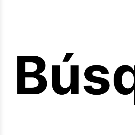
Bús
nicio