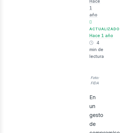
evis
Hace
1
año
ACTUALIZADO
Hace 1 año
4
min de
lectura
Foto:
FIDA
En
un
gesto
de
compromiso