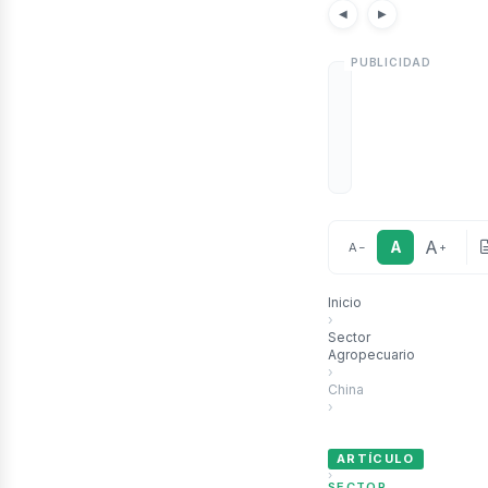
Noticias
Artículos
Not
◀
▶
A
A
A
−
+
Inicio
›
Sector
Agropecuario
›
China
›
China Renueva la Financ
ARTÍCULO
›
SECTOR