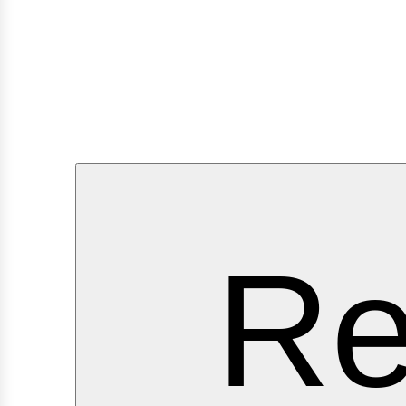
ervi
Re