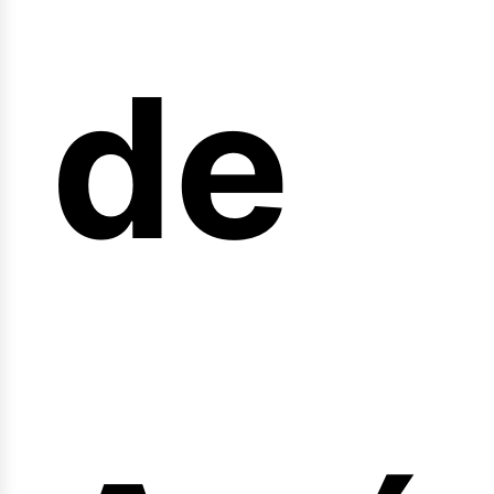
de
fert