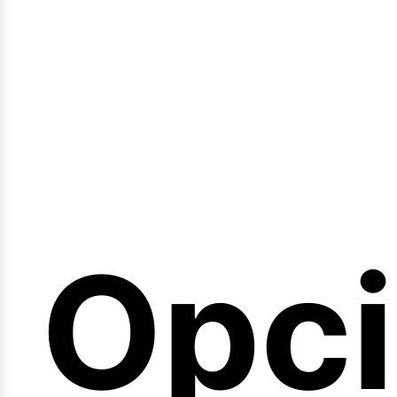
emi
Opc