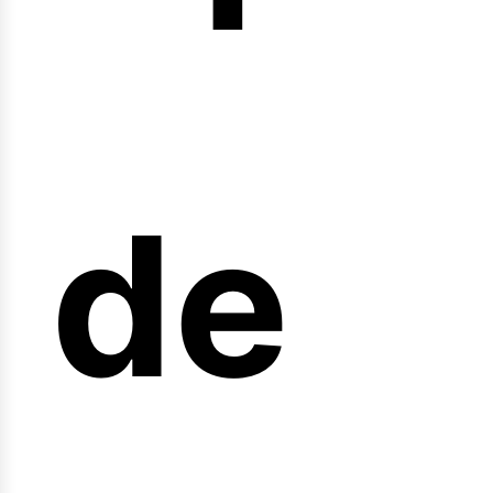
arre
de