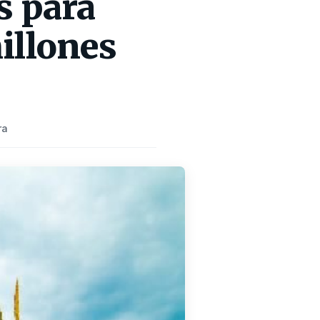
s para
illones
ra