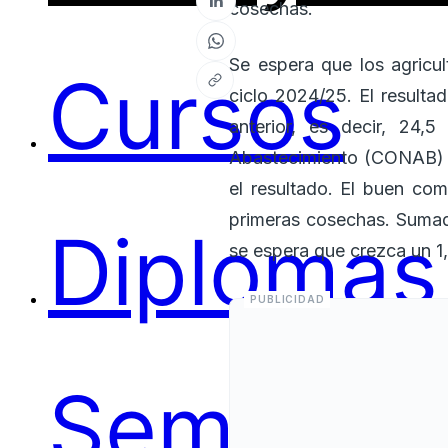
cosechas.
Se espera que los agricu
Cursos
ciclo 2024/25. El resulta
anterior, es decir, 24
Abastecimiento (CONAB) ma
el resultado. El buen com
primeras cosechas. Sumado
Diplomas
se espera que crezca un 1
Seminari