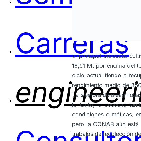
Carreras
El principal producto cul
18,61 Mt por encima del t
ciclo actual tiende a rec
engineer
rendimiento medio de 3509
La siembra de oleaginosas
lo tanto, la cosecha tamb
condiciones climáticas, 
pero la CONAB aún está at
trabajos de recolección d