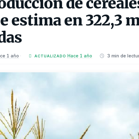
roducción de cereale
e estima en 322,3 m
das
ce 1 año
Hace 1 año
3 min de lectu
·
ACTUALIZADO