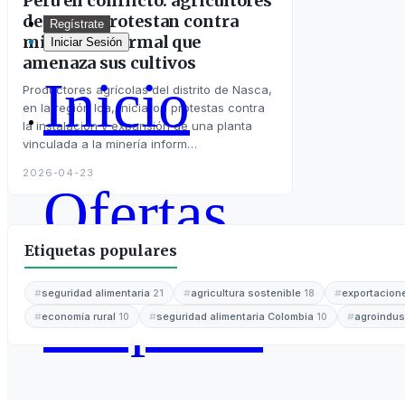
Perú en conflicto: agricultores
de Nasca protestan contra
Regístrate
minería informal que
Iniciar Sesión
amenaza sus cultivos
Inicio
Productores agrícolas del distrito de Nasca,
en la región Ica, iniciaron protestas contra
la instalación y expansión de una planta
vinculada a la minería inform…
2026-04-23
Ofertas
Etiquetas populares
seguridad alimentaria
agricultura sostenible
exportacion
21
18
Empleos
economía rural
seguridad alimentaria Colombia
agroindus
10
10