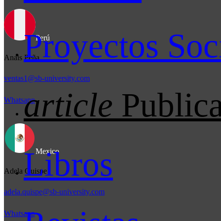
Proyectos Soc
Perú
Anais Peña
ventas1@sb-university.com
article
Public
Whatsapp
Libros
Mexico
Adela Quispe
adela.quispe@sb-university.com
Whatsapp