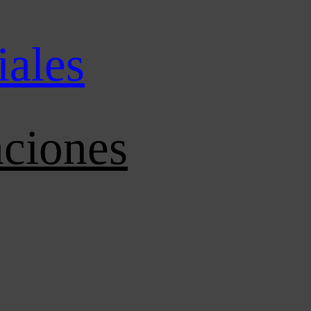
iales
aciones