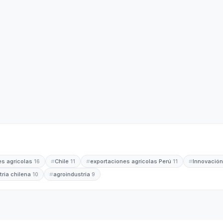
es agrícolas
Chile
exportaciones agrícolas Perú
Innovación
16
11
11
tria chilena
agroindustria
10
9