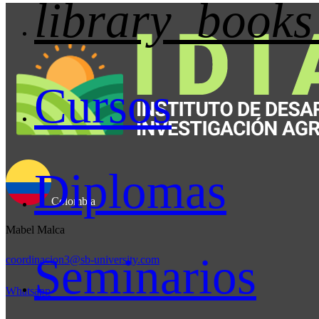
library_books
Cursos
Diplomas
Colombia
Mabel Malca
Seminarios
coordinacion3@sb-university.com
Whatsapp