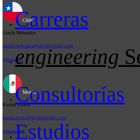
Carreras
Chile
Gisela Melendez
gisela.melendez@sb-university.com
engineering
S
Whatsapp
Consultorías
Mexico
Karina Torres
karina.torres@sb-university.com
Estudios
Whatsapp