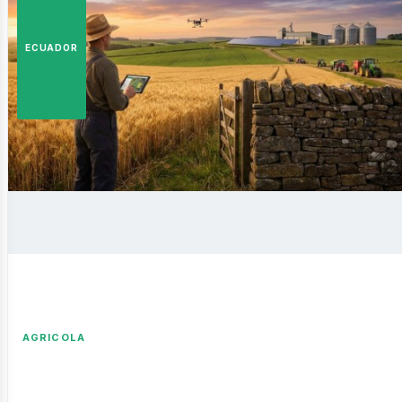
istas
ECUADOR
siness
AGRICOLA