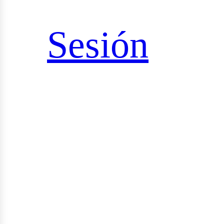
sultorías
Sesión
udios
yectos