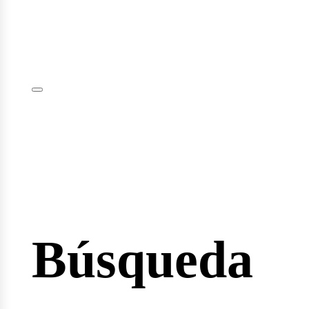
iciar
sión
Búsqueda
io