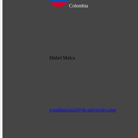
Colombia
Mabel Malca
coordinacion3@sb-university.com