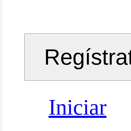
gineeri
Regístra
vicios
Iniciar