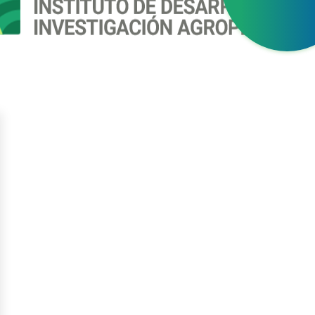
gístrate