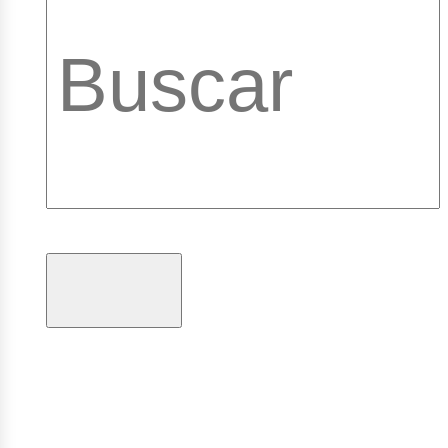
brary_b
gramas