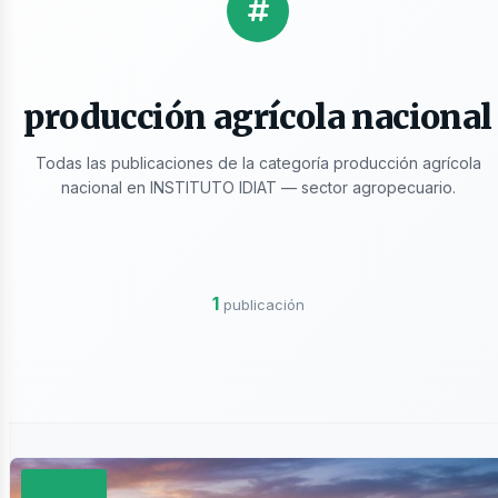
licaciones
producción agrícola nacional
Todas las publicaciones de la categoría producción agrícola
nacional en INSTITUTO IDIAT — sector agropecuario.
ros
1
publicación