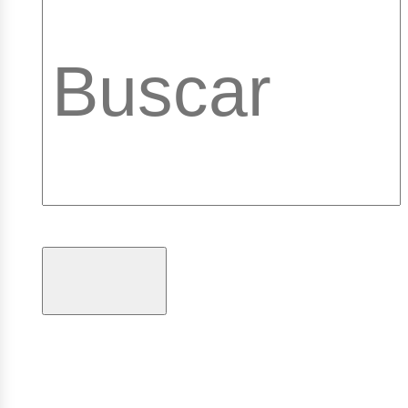
brary_b
gramas