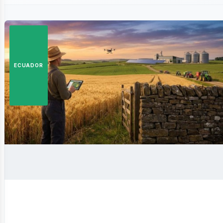
istas
ECUADOR
siness