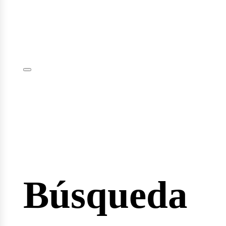
iciar
sión
Búsqueda
io