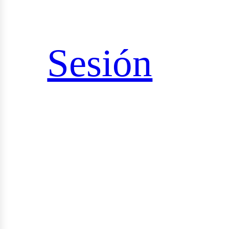
sultorías
Sesión
udios
yectos