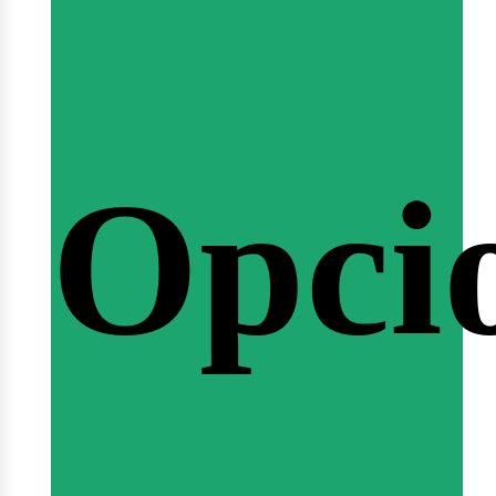
emin
Opci