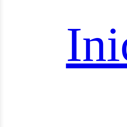
onsul
Ini