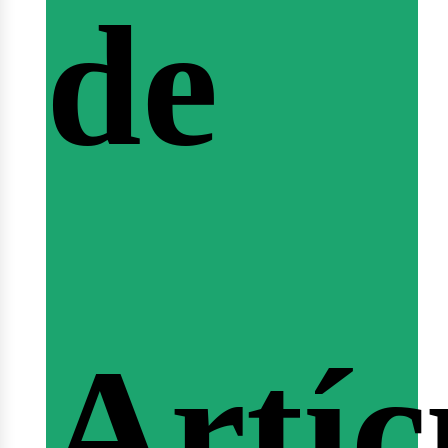
de
ferta
Artíc