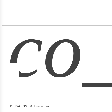
co_
ibros
DURACIÓN:
30 Horas lectivas