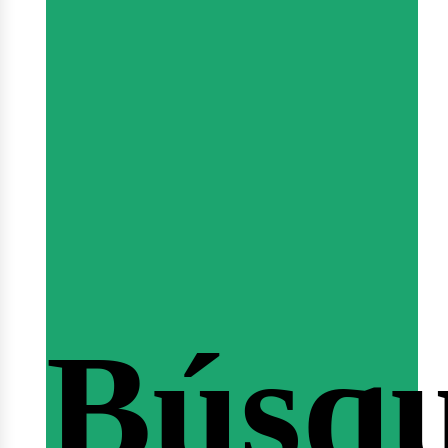
Sesió
Búsq