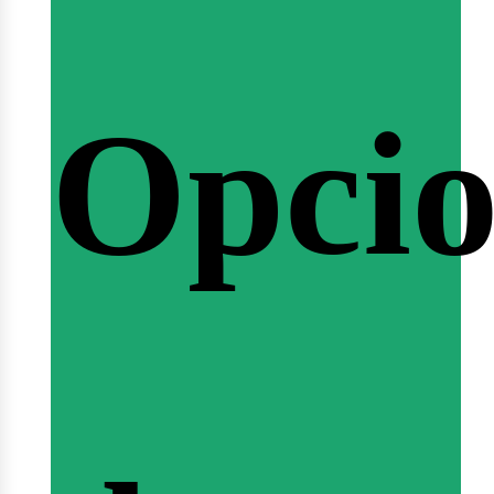
emina
Opcio
arrer