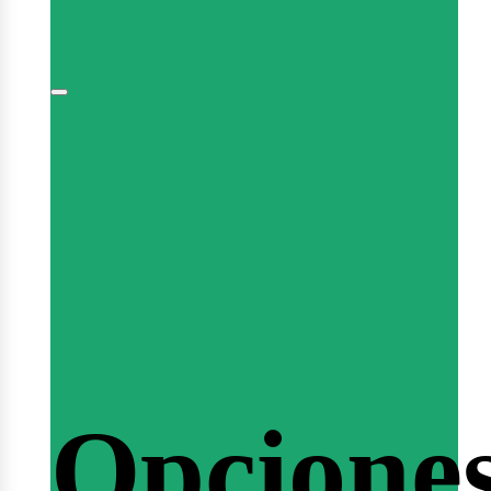
plomas
minario
Opcione