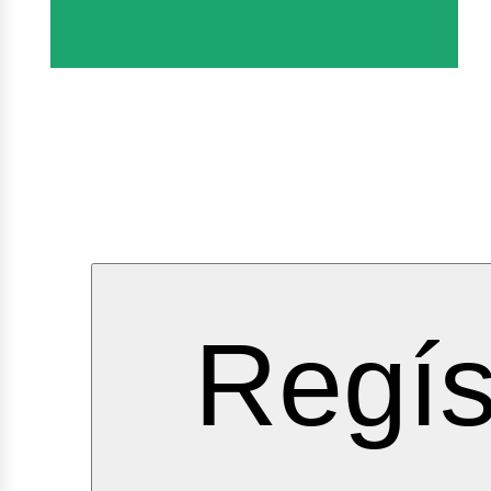
rvicios
Regís