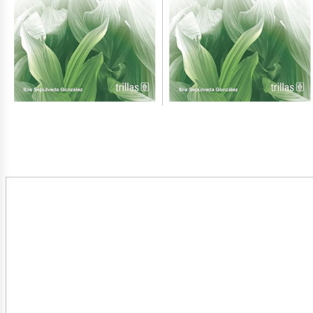
blicacio
bros