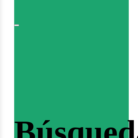
niciar
esión
Búsqued