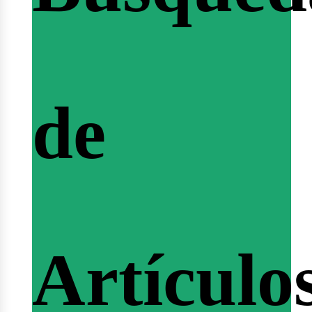
icio
de
ertas
Artículo