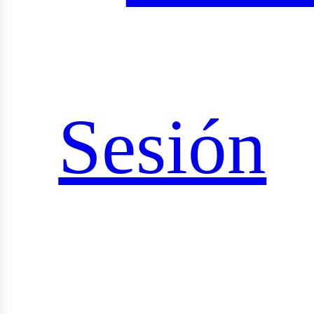
tudios
Sesión